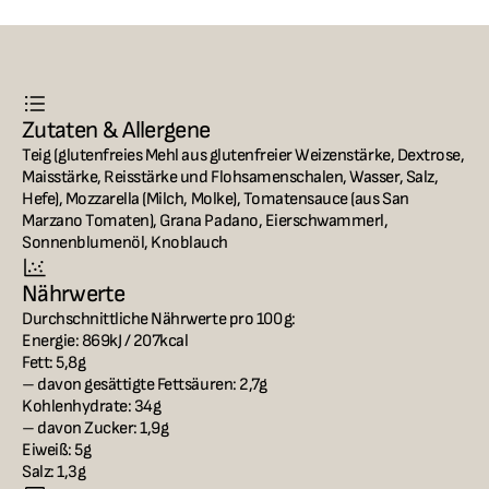
Zutaten & Allergene
Teig (glutenfreies Mehl aus glutenfreier Weizenstärke, Dextrose, 
Maisstärke, Reisstärke und Flohsamenschalen, Wasser, Salz, 
Hefe), Mozzarella (Milch, Molke), Tomatensauce (aus San 
Marzano Tomaten), Grana Padano, Eierschwammerl, 
Sonnenblumenöl, Knoblauch
Nährwerte
Durchschnittliche Nährwerte pro 100 g:

Energie: 869kJ / 207kcal

Fett: 5,8g

– davon gesättigte Fettsäuren: 2,7g

Kohlenhydrate: 34g

– davon Zucker: 1,9g

Eiweiß: 5g

Salz: 1,3g