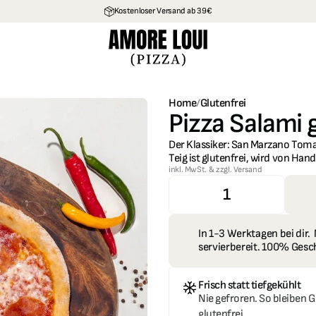
Cookies
Kostenloser Versand ab 39€
Home
/
Glutenfrei
Pizza Salami 
Der Klassiker: San Marzano Toma
Teig ist glutenfrei, wird von Ha
inkl. MwSt. & zzgl. Versand
1
In 1-3 Werktagen bei dir. 
servierbereit. 100% Ges
Frisch statt tiefgekühlt
Nie gefroren. So bleiben G
glutenfrei.