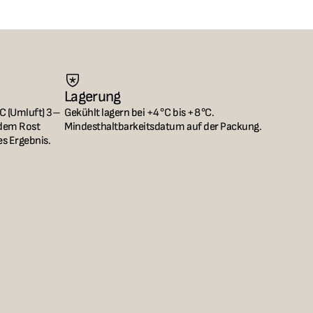
Lagerung
°C (Umluft) 3–
Gekühlt lagern bei +4 °C bis +8 °C. 
dem Rost 
Mindesthaltbarkeitsdatum auf der Packung.
s Ergebnis.