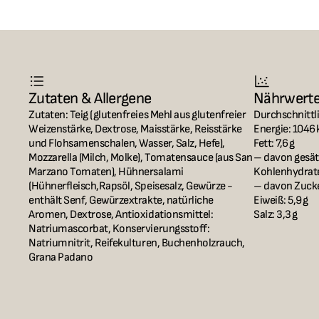
Zutaten & Allergene
Nährwert
Zutaten: Teig (glutenfreies Mehl aus glutenfreier 
Durchschnittli
Weizenstärke, Dextrose, Maisstärke, Reisstärke 
Energie: 1046 k
und Flohsamenschalen, Wasser, Salz, Hefe), 
Fett: 7,6 g

Mozzarella (Milch, Molke), Tomatensauce (aus San 
– davon gesätt
Marzano Tomaten), Hühnersalami 
Kohlenhydrate:
(Hühnerfleisch,Rapsöl, Speisesalz, Gewürze - 
– davon Zucker
enthält Senf, Gewürzextrakte, natürliche 
Eiweiß: 5,9 g

Aromen, Dextrose, Antioxidationsmittel: 
Salz: 3,3 g
Natriumascorbat, Konservierungsstoff: 
Natriumnitrit, Reifekulturen, Buchenholzrauch, 
Grana Padano