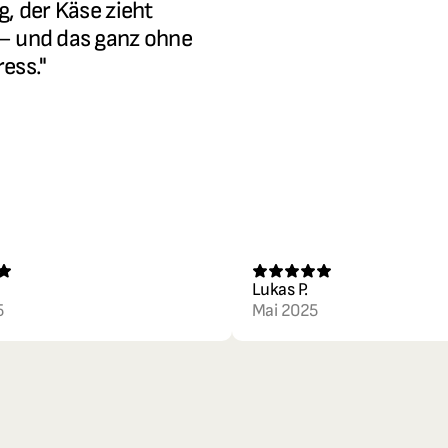
g, der Käse zieht 
– und das ganz ohne 
ess."
Lukas P.
5
Mai 2025