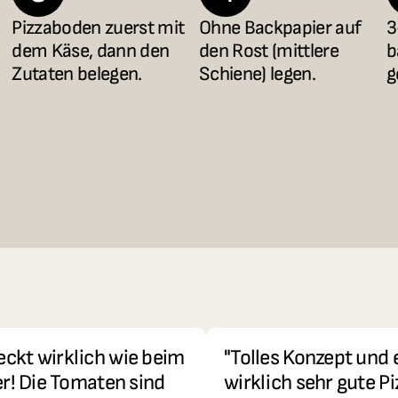
Pizzaboden zuerst mit 
Ohne Backpapier auf 
3
dem Käse, dann den 
den Rost (mittlere 
b
Zutaten belegen.
Schiene) legen.
g
ckt wirklich wie beim 
"Tolles Konzept und e
er! Die Tomaten sind 
wirklich sehr gute Pi