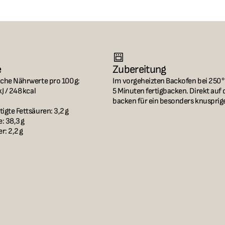
e
Zubereitung
che Nährwerte pro 100 g:

Im vorgeheizten Backofen bei 250 
J / 248 kcal

5 Minuten fertigbacken. Direkt auf 
backen für ein besonders knusprige
igte Fettsäuren: 3,2 g

 38,3 g

: 2,2 g
