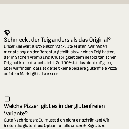
Schmeckt der Teig anders als das Original?
Unser Ziel war: 100% Geschmack, 0% Gluten. Wir haben 
monatelang an der Rezeptur gefeilt, bis wir einen Teig hatten, 
der in Sachen Aroma und Knusprigkeit dem neapolitanischen 
Original in nichts nachsteht. Zu 100% ist das nicht möglich, 
aber wir finden, dass es derzeit keine bessere glutenfreie Pizza 
auf dem Markt gibt als unsere.
Welche Pizzen gibt es in der glutenfreien 
Variante?
Gute Nachrichten: Du musst dich nicht einschränken! Wir 
bieten die glutenfreie Option für alle unsere 6 Signature 